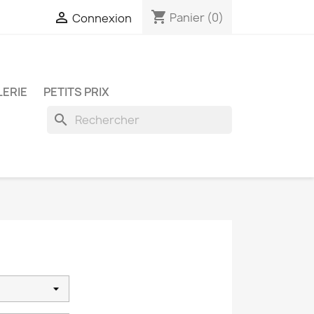
shopping_cart

Panier
(0)
Connexion
LERIE
PETITS PRIX
search