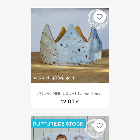
favorite_border
COURONNE 006 - Etoiles Bleu...
12,00 €
RUPTURE DE STOCK
favorite_border