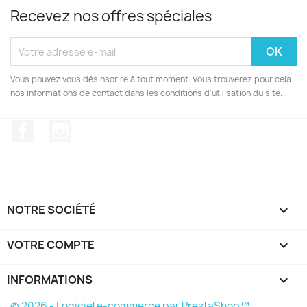
Recevez nos offres spéciales
Vous pouvez vous désinscrire à tout moment. Vous trouverez pour cela
nos informations de contact dans les conditions d'utilisation du site.
Facebook
Instagram
NOTRE SOCIÉTÉ

VOTRE COMPTE

INFORMATIONS
keyboard_arrow_down
© 2026 - Logiciel e-commerce par PrestaShop™