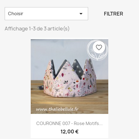

FILTRER
Choisir
Affichage 1-3 de 3 article(s)
favorite_border
COURONNE 007 - Rose Motifs...
12,00 €